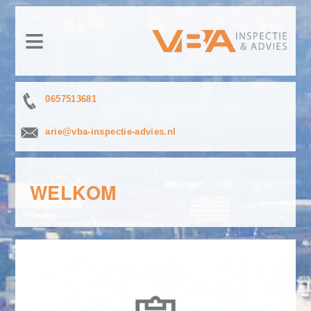
≡
Welkom
Ons
0657513681
bedrijf
arie@vba-inspectie-advies.nl
Inspectie
Advies
WELKOM
Training
Referenties
Downloads
Contact